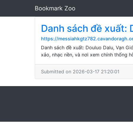
Bookmark Zoo
Danh sách đề xuất: D
https://messiahkgtz782.cavandoragh.or
Danh sách đề xuất: Douluo Dalu, Vạn Giớ
xảo, nhạc nền, và nơi xem chính thống h
Submitted on 2026-03-17 21:20:01