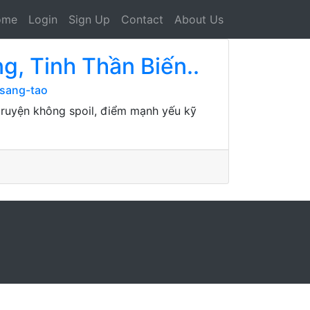
ome
Login
Sign Up
Contact
About Us
g, Tinh Thần Biến..
-sang-tao
 truyện không spoil, điểm mạnh yếu kỹ