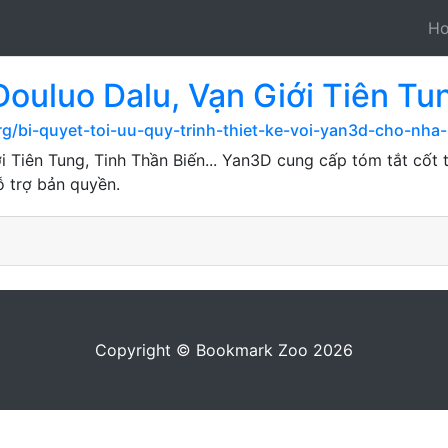
H
ouluo Dalu, Vạn Giới Tiên Tun
g/bi-quyet-toi-uu-quy-trinh-thiet-ke-voi-yan3d-cho-nha
i Tiên Tung, Tinh Thần Biến... Yan3D cung cấp tóm tắt cốt
ỗ trợ bản quyền.
Copyright © Bookmark Zoo 2026