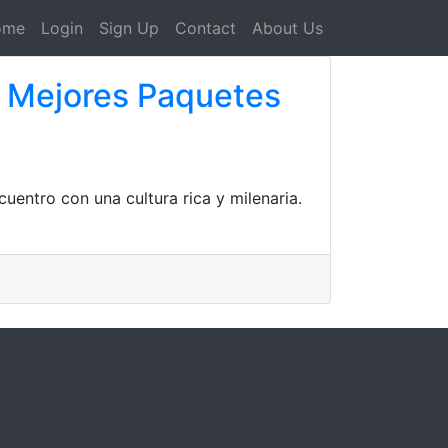
ome
Login
Sign Up
Contact
About Us
os Mejores Paquetes
cuentro con una cultura rica y milenaria.