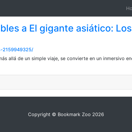
H
bles a El gigante asiático: L
s-2159949325/
ás allá de un simple viaje, se convierte en un inmersivo en
Copyright © Bookmark Zoo 2026