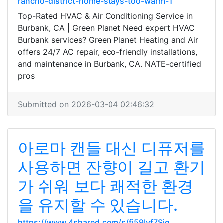
rancho-district-home-stays-too-warm-1
Top-Rated HVAC & Air Conditioning Service in
Burbank, CA | Green Planet Need expert HVAC
Burbank services? Green Planet Heating and Air
offers 24/7 AC repair, eco-friendly installations,
and maintenance in Burbank, CA. NATE-certified
pros
Submitted on 2026-03-04 02:46:32
아로마 캔들 대신 디퓨저를
사용하면 잔향이 길고 환기
가 쉬워 보다 쾌적한 환경
을 유지할 수 있습니다.
https://www.4shared.com/s/fi59Iyf7Sjq