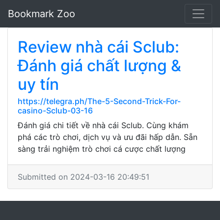
Bookmark Zoo
Review nhà cái Sclub:
Đánh giá chất lượng &
uy tín
https://telegra.ph/The-5-Second-Trick-For-
casino-Sclub-03-16
Đánh giá chi tiết về nhà cái Sclub. Cùng khám
phá các trò chơi, dịch vụ và ưu đãi hấp dẫn. Sẵn
sàng trải nghiệm trò chơi cá cược chất lượng
Submitted on 2024-03-16 20:49:51