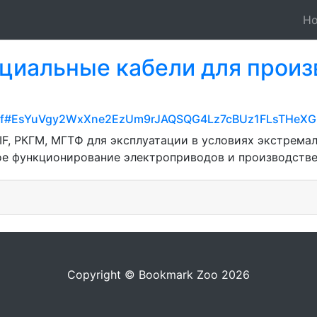
H
циальные кабели для произв
3f0faf#EsYuVgy2WxXne2EzUm9rJAQSQG4Lz7cBUz1FLsTHeX
IF, РКГМ, МГТФ для эксплуатации в условиях экстрема
е функционирование электроприводов и производстве
Copyright © Bookmark Zoo 2026