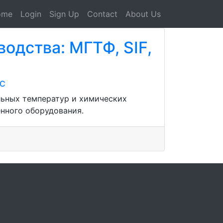
ome
Login
Sign Up
Contact
About Us
одства: МГТФ, SIF,
GC
льных температур и химических
нного оборудования.